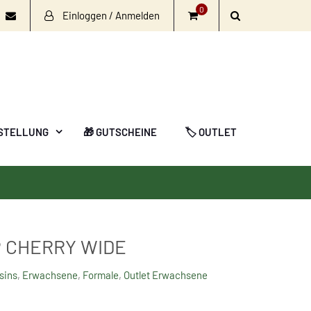
0
Einloggen / Anmelden
book
nstagram
Email
STELLUNG
🎁 GUTSCHEINE
🏷️ OUTLET
P CHERRY WIDE
sins
,
Erwachsene
,
Formale
,
Outlet Erwachsene