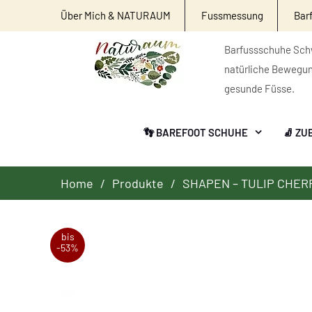
Über Mich & NATURAUM
Fussmessung
Bar
Barfussschuhe Schw
natürliche Bewegu
gesunde Füsse.
👣 BAREFOOT SCHUHE
🧦 ZU
Home
Produkte
SHAPEN – TULIP CHER
bis
-53%