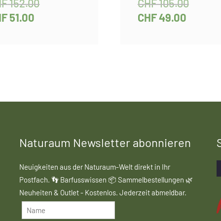
HF
152.00
CHF
105.00
HF
51.00
CHF
49.00
Naturaum Newsletter abonnieren
Neuigkeiten aus der Naturaum-Welt direkt in Ihr
Postfach. 👣 Barfusswissen 📦 Sammelbestellungen 🌿
Neuheiten & Outlet - Kostenlos. Jederzeit abmeldbar.