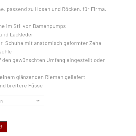
he, passend zu Hosen und Röcken, für Firma,
uhe im Stil von Damenpumps
 und Lackleder
r, Schuhe mit anatomisch geformter Zehe,
sohle
f den gewünschten Umfang eingestellt oder
 einem glänzenden Riemen geliefert
und breitere Füsse
B