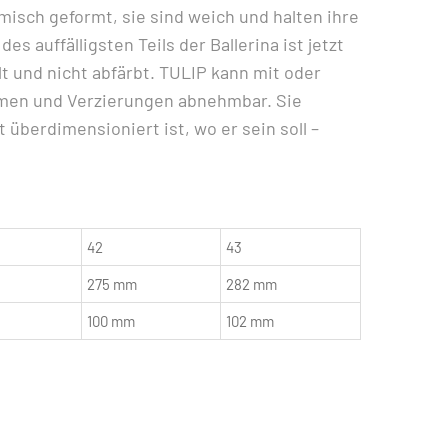
misch geformt, sie sind weich und halten ihre
 auffälligsten Teils der Ballerina ist jetzt
lt und nicht abfärbt. TULIP kann mit oder
emen und Verzierungen abnehmbar. Sie
überdimensioniert ist, wo er sein soll –
42
43
275 mm
282 mm
100 mm
102 mm