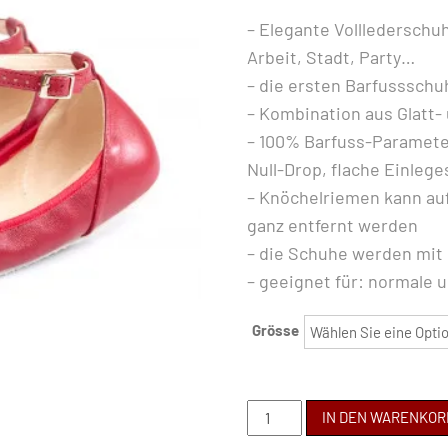
– Elegante Volllederschu
Arbeit, Stadt, Party…
– die ersten Barfusssch
– Kombination aus Glatt-
– 100% Barfuss-Paramete
Null-Drop, flache Einlege
– Knöchelriemen kann au
ganz entfernt werden
– die Schuhe werden mit
– geeignet für: normale 
Grösse
SHAPEN
IN DEN WARENKOR
-