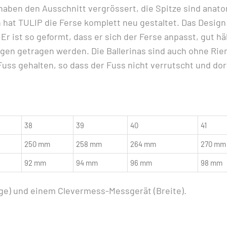
 haben den Ausschnitt vergrössert, die Spitze sind anato
at TULIP die Ferse komplett neu gestaltet. Das Design des
Er ist so geformt, dass er sich der Ferse anpasst, gut hä
ngen getragen werden. Die Ballerinas sind auch ohne Ri
 gehalten, so dass der Fuss nicht verrutscht und dort 
38
39
40
41
250 mm
258 mm
264 mm
270 mm
92 mm
94 mm
96 mm
98 mm
e) und einem Clevermess-Messgerät (Breite).