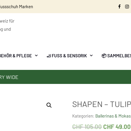
fussschuh Marken
Face
I
eiz für
ng und
BEHÖR & PFLEGE
🦶 FUSS & SENSORIK
📦 SAMMELBE
RY WIDE
SHAPEN – TULI
Kategorien:
Ballerinas & Mokas
CHF
105.00
CHF
49.00