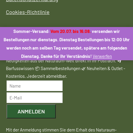
Cookies-Richtlinie
Sommer-Versand:
Vom 20.07. bis 16.08.
versenden wir
Bestellungen nur dienstags. Dienstag Bestellungen bis 12:00 Uhr
Naturaum Newsletter abonnieren
werden noch am selben Tag versendet, spätere am folgenden
Dienstag. Danke für Ihr Verständnis!
Verwerfen
Neuigkeiten aus der Naturaum-Welt direkt in Ihr Postfach. 👣
Barfusswissen 📦 Sammelbestellungen 🌿 Neuheiten & Outlet -
Kostenlos. Jederzeit abmeldbar.
ANMELDEN
Mit der Anmeldung stimmen Sie dem Erhalt des Naturaum-