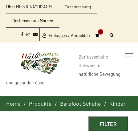
Über Mich & NATURAUM
Fussmessung
Barfussschuh Marken
0
Einloggen / Anmelden
Facebook
Instagram
Email
Barfussschuhe
Schweiz für
natürliche Bewegung
und gesunde Füsse.
Home
Produkte
Barefoot Schuhe
Kinder
FILTER