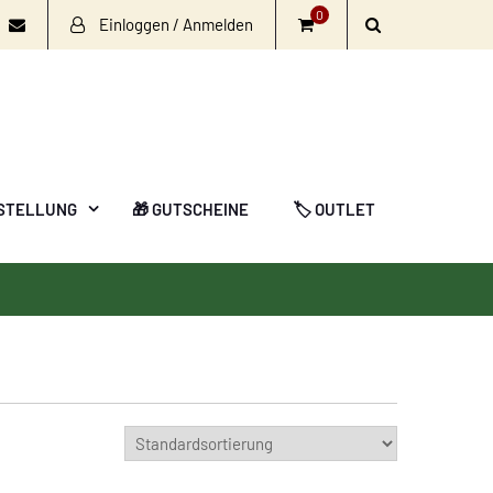
0
Einloggen / Anmelden
book
nstagram
Email
STELLUNG
🎁 GUTSCHEINE
🏷️ OUTLET