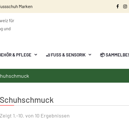
fussschuh Marken
Face
I
eiz für
ng und
BEHÖR & PFLEGE
🦶 FUSS & SENSORIK
📦 SAMMELBE
chuhschmuck
Schuhschmuck
Zeigt 1.-10. von 10 Ergebnissen