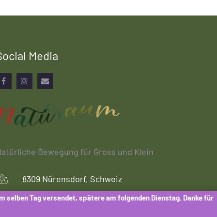
Social Media
Facebook
Instagram
Email
atürliche Bewegung für Gross und Klein
8309 Nürensdorf, Schweiz
am selben Tag versendet, spätere am folgenden Dienstag. Danke für
shop@naturaum.ch