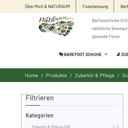
Über Mich & NATURAUM
Fussmessung
Bar
Barfussschuhe Schw
natürliche Bewegu
gesunde Füsse.
👣 BAREFOOT SCHUHE
🧦 ZU
Home
Produkte
Zubehör & Pflege
S
Filtrieren
Kategorien
Zubehör & Pflege
(10)
[-]