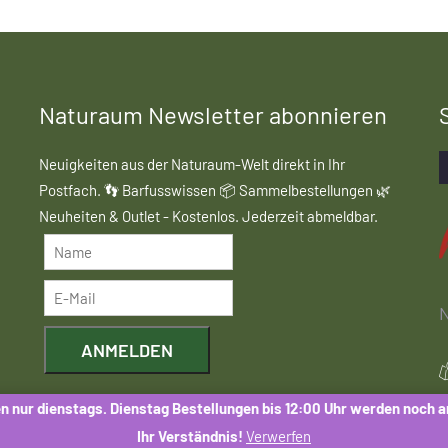
Naturaum Newsletter abonnieren
Neuigkeiten aus der Naturaum-Welt direkt in Ihr
Postfach. 👣 Barfusswissen 📦 Sammelbestellungen 🌿
Neuheiten & Outlet - Kostenlos. Jederzeit abmeldbar.
N
ANMELDEN
n nur dienstags. Dienstag Bestellungen bis 12:00 Uhr werden noch 
Mit der Anmeldung stimmen Sie dem Erhalt des
Ihr Verständnis!
Verwerfen
Naturaum-Newsletters zu. Eine Weitergabe Ihrer Daten