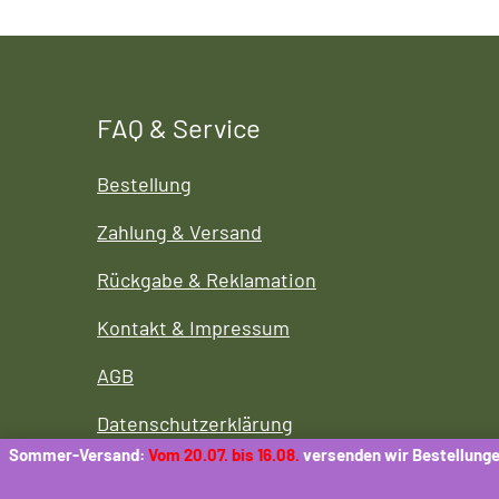
FAQ & Service
Bestellung
Zahlung & Versand
Rückgabe & Reklamation
Kontakt & Impressum
AGB
Datenschutzerklärung
Sommer-Versand:
Vom 20.07. bis 16.08.
versenden wir Bestellunge
Cookies-Richtlinie