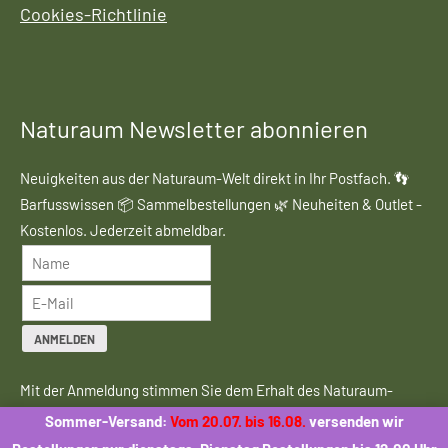
Cookies-Richtlinie
Naturaum Newsletter abonnieren
Neuigkeiten aus der Naturaum-Welt direkt in Ihr Postfach. 👣
Barfusswissen 📦 Sammelbestellungen 🌿 Neuheiten & Outlet -
Kostenlos. Jederzeit abmeldbar.
ANMELDEN
Mit der Anmeldung stimmen Sie dem Erhalt des Naturaum-
Newsletters zu. Eine Weitergabe Ihrer Daten an Dritte erfolgt
Sommer-Versand:
Vom 20.07. bis 16.08.
versenden wir
nicht.