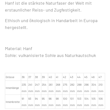
Hanf ist die stärkste Naturfaser der Welt mit
erstaunlicher Reiss- und Zugfestigkeit.
Ethisch und ökologisch in Handarbeit in Europa
hergestellt.
Material: Hanf
Sohle: vulkanisierte Sohle aus Naturkautschuk
Grösse
36
37
38
39
40
41
42
43
44
45
46
47
235
241
247
254
261
268
275
282
288
296
304
210
Innenlänge
mm
mm
mm
mm
mm
mm
mm
mm
mm
mm
mm
mm
91
93
94
95
96
98
100
101
103
104
105
106
Innenbreite
mm
mm
mm
mm
mm
mm
mm
mm
mm
mm
mm
mm