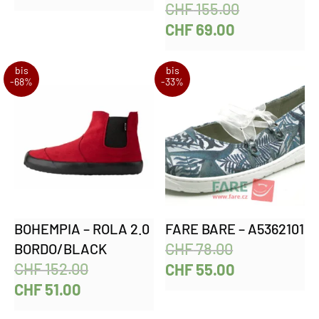
CHF
155.00
CHF
69.00
bis
bis
-68%
-33%
BOHEMPIA – ROLA 2.0
FARE BARE – A5362101
CHF
78.00
BORDO/BLACK
CHF
152.00
CHF
55.00
CHF
51.00