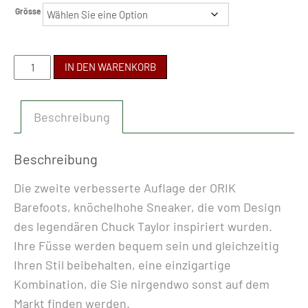
Grösse
BOHEMPIA
IN DEN WARENKORB
-
ORIK
Beschreibung
2.0
BLACK/BLACK
Menge
Beschreibung
Die zweite verbesserte Auflage der ORIK
Barefoots, knöchelhohe Sneaker, die vom Design
des legendären Chuck Taylor inspiriert wurden.
Ihre Füsse werden bequem sein und gleichzeitig
Ihren Stil beibehalten, eine einzigartige
Kombination, die Sie nirgendwo sonst auf dem
Markt finden werden.