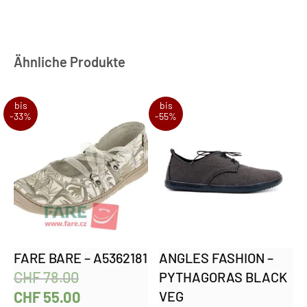
Ähnliche Produkte
bis
bis
-33%
-55%
FARE BARE – A5362181
ANGLES FASHION –
CHF
78.00
PYTHAGORAS BLACK
CHF
55.00
VEG