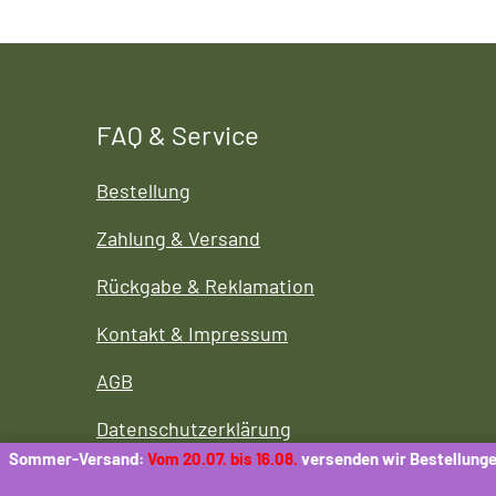
FAQ & Service
Bestellung
Zahlung & Versand
Rückgabe & Reklamation
Kontakt & Impressum
AGB
Datenschutzerklärung
Sommer-Versand:
Vom 20.07. bis 16.08.
versenden wir Bestellunge
Cookies-Richtlinie