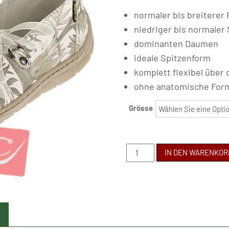
normaler bis breiterer
niedriger bis normaler
dominanten Daumen
ideale Spitzenform
komplett flexibel über
ohne anatomische Fo
Grösse
FARE
IN DEN WARENKOR
BARE
-
A5362181
Menge