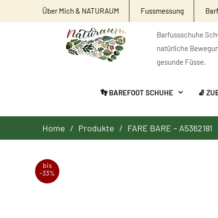
Über Mich & NATURAUM
Fussmessung
Bar
Barfussschuhe Schw
natürliche Bewegu
gesunde Füsse.
👣 BAREFOOT SCHUHE
🧦 ZU
Home
Produkte
FARE BARE – A5362181
bis
-33%