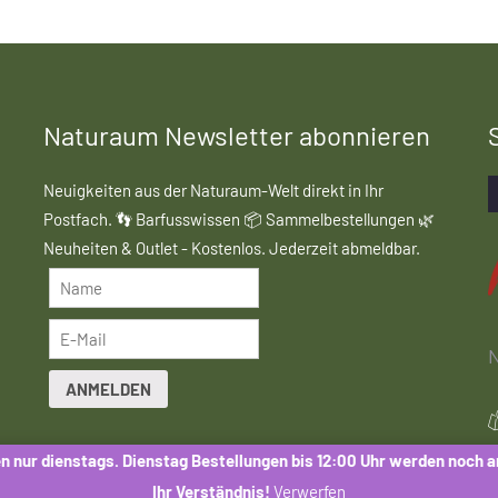
Naturaum Newsletter abonnieren
Neuigkeiten aus der Naturaum-Welt direkt in Ihr
Postfach. 👣 Barfusswissen 📦 Sammelbestellungen 🌿
Neuheiten & Outlet - Kostenlos. Jederzeit abmeldbar.
N
ANMELDEN
Mit der Anmeldung stimmen Sie dem Erhalt des
n nur dienstags. Dienstag Bestellungen bis 12:00 Uhr werden noch 
Naturaum-Newsletters zu. Eine Weitergabe Ihrer Daten
Ihr Verständnis!
Verwerfen