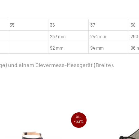
35
36
37
38
237 mm
244 mm
250
92 mm
94 mm
96 
e) und einem Clevermess-Messgerät (Breite).
bis
-33%