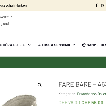
fussschuh Marken
Face
I
eiz für
ng und
BEHÖR & PFLEGE
🦶 FUSS & SENSORIK
📦 SAMMELBE
FARE BARE – A5
Kategorien:
Erwachsene
,
Balle
CHF
78.00
CHF
55.00