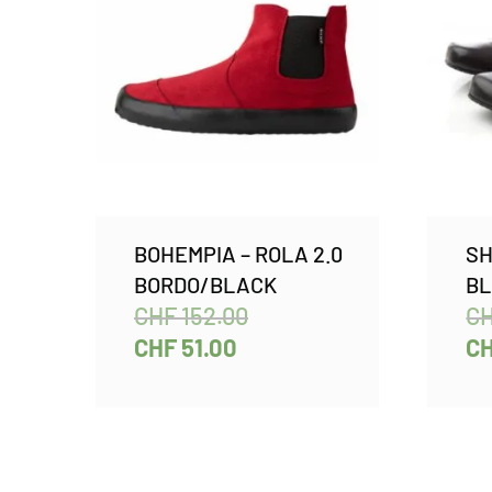
BOHEMPIA – ROLA 2.0
SH
BORDO/BLACK
BL
CHF
152.00
C
CHF
51.00
C