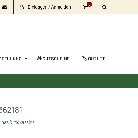
0
Einloggen / Anmelden
book
nstagram
Email
STELLUNG
🎁 GUTSCHEINE
🏷️ OUTLET
362181
rinas & Mokassins