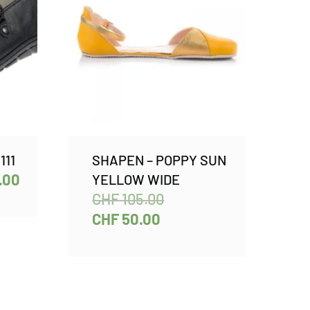
111
SHAPEN – POPPY SUN
.00
YELLOW WIDE
CHF
105.00
CHF
50.00