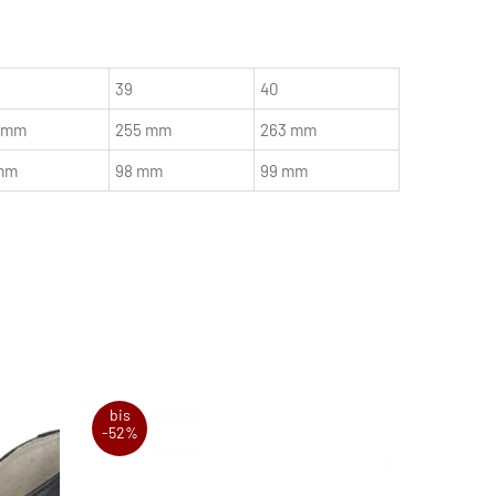
39
40
 mm
255 mm
263 mm
mm
98 mm
99 mm
bis
-52%