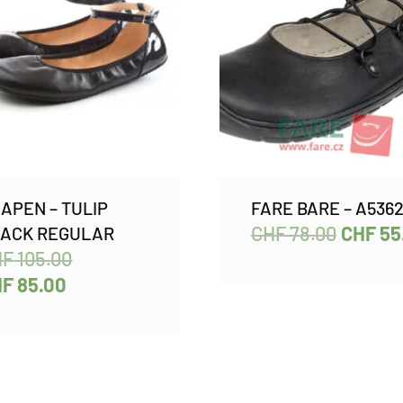
APEN – TULIP
FARE BARE – A5362
CHF
78.00
CHF
55
ACK REGULAR
HF
105.00
HF
85.00