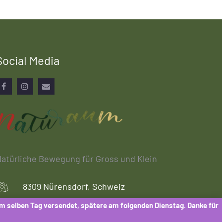
Social Media
Facebook
Instagram
Email
atürliche Bewegung für Gross und Klein
8309 Nürensdorf, Schweiz
am selben Tag versendet, spätere am folgenden Dienstag. Danke für
shop@naturaum.ch