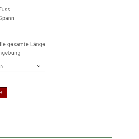
 Fuss
 Spann
 die gesamte Länge
rmgebung
B