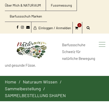
Über Mich & NATURAUM
Fussmessung
Barfussschuh Marken
0
Einloggen / Anmelden
Facebook
Instagram
Email
Barfussschuhe
Schweiz für
natürliche Bewegung
und gesunde Füsse.
Home
Naturaum Wissen
Sammelbestellung
SAMMELBESTELLUNG SHAPEN