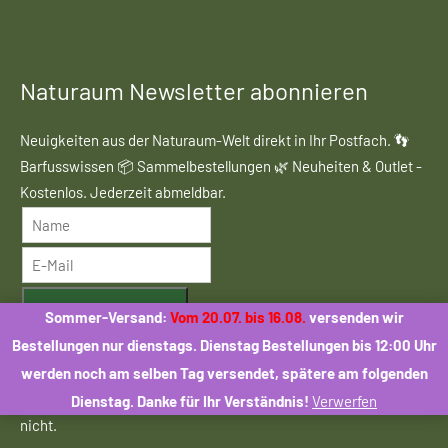
Naturaum Newsletter abonnieren
Neuigkeiten aus der Naturaum-Welt direkt in Ihr Postfach. 👣
Barfusswissen 📦 Sammelbestellungen 🌿 Neuheiten & Outlet -
Kostenlos. Jederzeit abmeldbar.
ANMELDEN
Sommer-Versand:
Vom 20.07. bis 16.08.
versenden wir
Bestellungen nur dienstags. Dienstag Bestellungen bis 12:00 Uhr
werden noch am selben Tag versendet, spätere am folgenden
Mit der Anmeldung stimmen Sie dem Erhalt des Naturaum-
Newsletters zu. Eine Weitergabe Ihrer Daten an Dritte erfolgt
Dienstag. Danke für Ihr Verständnis!
Verwerfen
nicht.