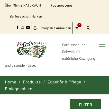
Über Mich & NATURAUM
Fussmessung
Barfussschuh Marken
0
Einloggen / Anmelden
Facebook
Instagram
Email
Barfussschuhe
Schweiz für
natürliche Bewegung
und gesunde Füsse.
Home
Produkte
Zubehör & Pflege
Einlegesohlen
FILTER