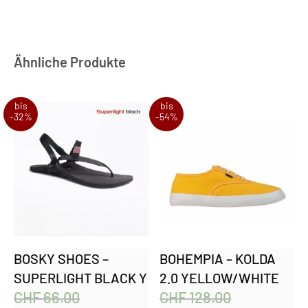
Ähnliche Produkte
bis
bis
-32%
-54%
BOSKY SHOES –
BOHEMPIA – KOLDA
SUPERLIGHT BLACK Y
2.0 YELLOW/WHITE
CHF
66.00
CHF
128.00