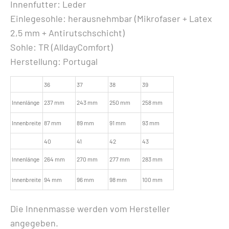
Innenfutter: Leder
Einlegesohle: herausnehmbar (Mikrofaser + Latex
2,5 mm + Antirutschschicht)
Sohle: TR (AlldayComfort)
Herstellung: Portugal
36
37
38
39
Innenlänge
237 mm
243 mm
250 mm
258 mm
Innenbreite
87 mm
89 mm
91 mm
93 mm
40
41
42
43
Innenlänge
264 mm
270 mm
277 mm
283 mm
Innenbreite
94 mm
96 mm
98 mm
100 mm
Die Innenmasse werden vom Hersteller
angegeben.