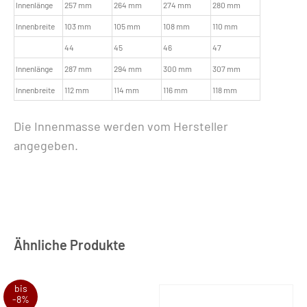
Innenlänge
257 mm
264 mm
274 mm
280 mm
Innenbreite
103 mm
105 mm
108 mm
110 mm
44
45
46
47
Innenlänge
287 mm
294 mm
300 mm
307 mm
Innenbreite
112 mm
114 mm
116 mm
118 mm
Die Innenmasse werden vom Hersteller
angegeben.
Ähnliche Produkte
bis
-8%