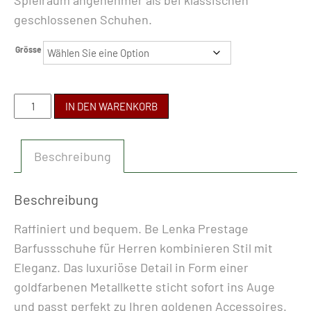
Spielraum angenehmer als bei klassischen
geschlossenen Schuhen.
Grösse
BE
IN DEN WARENKORB
LENKA
-
Beschreibung
PRESTAGE
NAVY
&
Beschreibung
GOLD
Raffiniert und bequem. Be Lenka Prestage
Menge
Barfussschuhe für Herren kombinieren Stil mit
Eleganz. Das luxuriöse Detail in Form einer
goldfarbenen Metallkette sticht sofort ins Auge
und passt perfekt zu Ihren goldenen Accessoires.