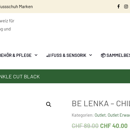
fussschuh Marken
Face
I
eiz für
ng und
BEHÖR & PFLEGE
🦶 FUSS & SENSORIK
📦 SAMMELBE
ANKLE CUT BLACK
BE LENKA – CH
Kategorien:
Outlet
,
Outlet Erw
CHF
89.00
CHF
40.00