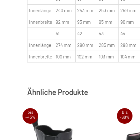
Innenlänge
240 mm
243 mm
253 mm
259 mm
Innenbreite
92 mm
93 mm
95 mm
96 mm
41
42
43
44
Innenlänge
274 mm
280 mm
285 mm
288 mm
Innenbreite
100 mm
102 mm
103 mm
104 mm
Ähnliche Produkte
bis
bis
-43%
-68%