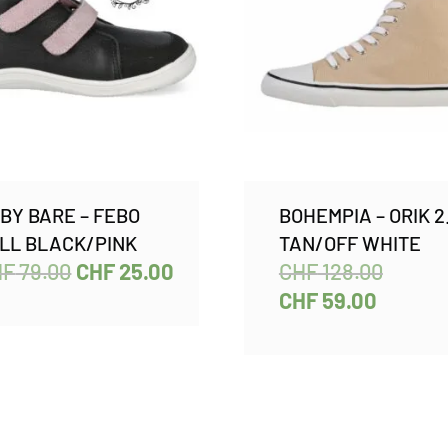
BY BARE – FEBO
BOHEMPIA – ORIK 2
LL BLACK/PINK
TAN/OFF WHITE
HF
79.00
CHF
25.00
CHF
128.00
CHF
59.00