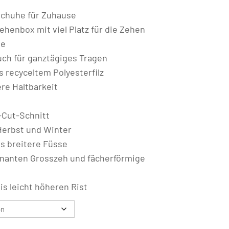
chuhe für Zuhause
henbox mit viel Platz für die Zehen
le
ch für ganztägiges Tragen
 recyceltem Polyesterfilz
ere Haltbarkeit
-Cut-Schnitt
 Herbst und Winter
is breitere Füsse
inanten Grosszeh und fächerförmige
is leicht höheren Rist