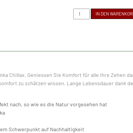
BE
IN DEN WARENKOR
LENKA
-
CHILLAX
ANKLE
CUT
BLACK
Menge
a Chillax. Geniessen Sie Komfort für alle Ihre Zehen d
omfort zu schätzen wissen. Lange Lebensdauer dank der
ekt nach, so wie es die Natur vorgesehen hat
ka
 dem Schwerpunkt auf Nachhaltigkeit