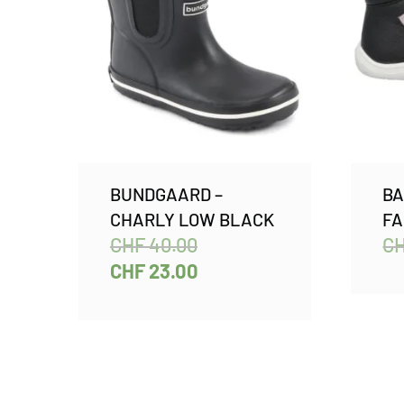
BUNDGAARD –
BA
CHARLY LOW BLACK
FA
CHF
40.00
C
CHF
23.00