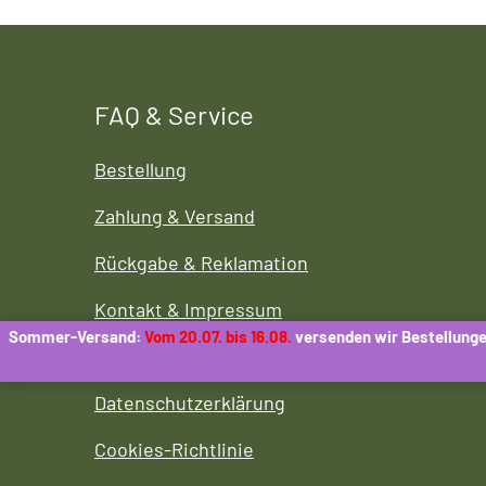
FAQ & Service
Bestellung
Zahlung & Versand
Rückgabe & Reklamation
Kontakt & Impressum
Sommer-Versand:
Vom 20.07. bis 16.08.
versenden wir Bestellunge
AGB
Datenschutzerklärung
Cookies-Richtlinie