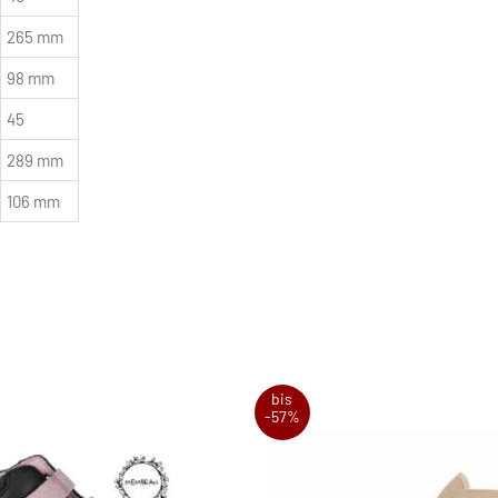
265 mm
98 mm
45
289 mm
106 mm
bis
-57%