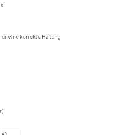
se
für eine korrekte Haltung
t)
40