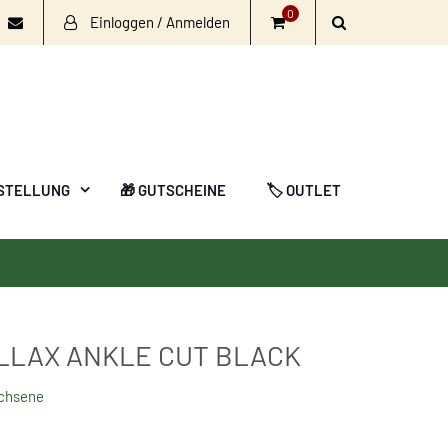
0
Einloggen / Anmelden
book
nstagram
Email
STELLUNG
🎁 GUTSCHEINE
🏷️ OUTLET
ILLAX ANKLE CUT BLACK
achsene