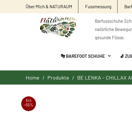
Über Mich & NATURAUM
Fussmessung
Bar
Barfussschuhe Schw
natürliche Bewegu
gesunde Füsse.
👣 BAREFOOT SCHUHE
🧦 ZU
Home
Produkte
BE LENKA – CHILLAX 
bis
-55%