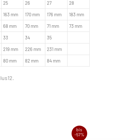
25
26
27
28
163 mm
170 mm
176 mm
183 mm
68 mm
70 mm
71 mm
73 mm
33
34
35
219 mm
226 mm
231 mm
80 mm
82 mm
84 mm
lus12.
bis
-57%