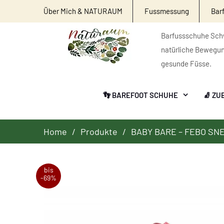
Über Mich & NATURAUM
Fussmessung
Bar
Barfussschuhe Schw
natürliche Bewegu
gesunde Füsse.
👣 BAREFOOT SCHUHE
🧦 ZU
Home
Produkte
BABY BARE – FEBO SN
bis
-69%