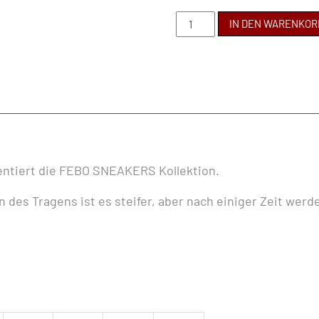
BABY
IN DEN WARENKOR
BARE
-
FEBO
SNEAKERS
RED
Menge
entiert die FEBO SNEAKERS Kollektion.
n des Tragens ist es steifer, aber nach einiger Zeit werd