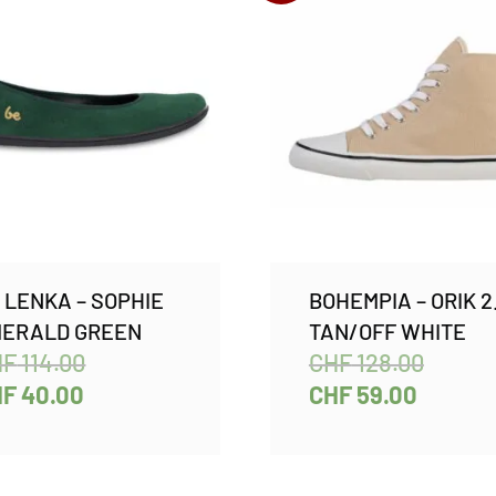
 LENKA – SOPHIE
BOHEMPIA – ORIK 2
ERALD GREEN
TAN/OFF WHITE
HF
114.00
CHF
128.00
HF
40.00
CHF
59.00