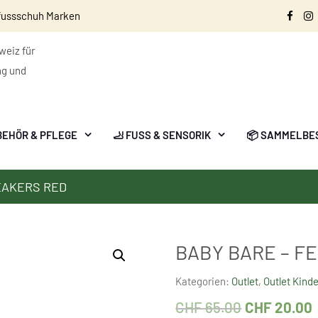
fussschuh Marken
Face
I
eiz für
ng und
BEHÖR & PFLEGE
🦶 FUSS & SENSORIK
📦 SAMMELBE
EAKERS RED
BABY BARE – F
Kategorien:
Outlet
,
Outlet Kind
CHF
65.00
CHF
20.00