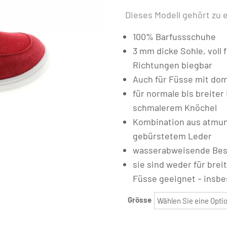
Dieses Modell gehört zu 
100% Barfussschuhe
3 mm dicke Sohle, voll 
Richtungen biegbar
Auch für Füsse mit do
für normale bis breite
schmalerem Knöchel
Kombination aus atmun
gebürstetem Leder
wasserabweisende Besc
sie sind weder für bre
Füsse geeignet – insb
Grösse