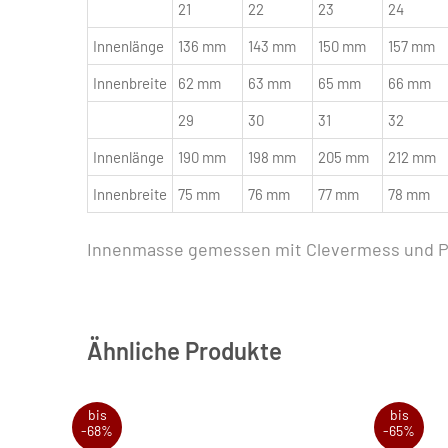
21
22
23
24
Innenlänge
136 mm
143 mm
150 mm
157 mm
Innenbreite
62 mm
63 mm
65 mm
66 mm
29
30
31
32
Innenlänge
190 mm
198 mm
205 mm
212 mm
Innenbreite
75 mm
76 mm
77 mm
78 mm
Innenmasse gemessen mit Clevermess und P
Ähnliche Produkte
bis
bis
-68%
-65%