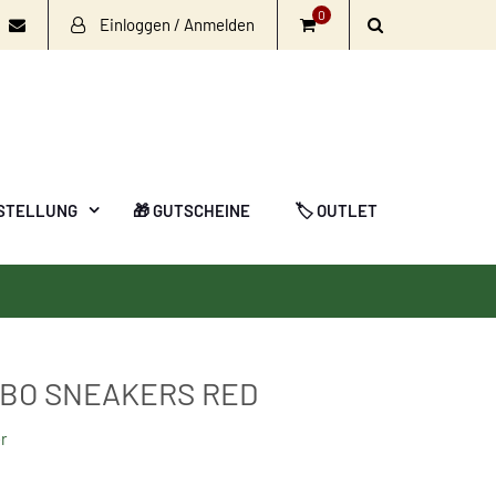
0
Einloggen / Anmelden
book
nstagram
Email
STELLUNG
🎁 GUTSCHEINE
🏷️ OUTLET
EBO SNEAKERS RED
er