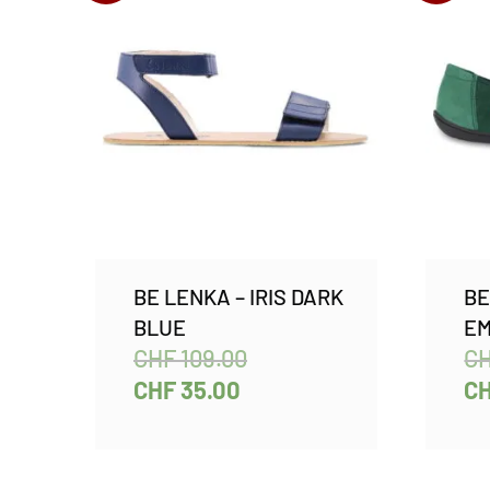
BE LENKA – IRIS DARK
BE
BLUE
EM
CHF
109.00
C
CHF
35.00
C