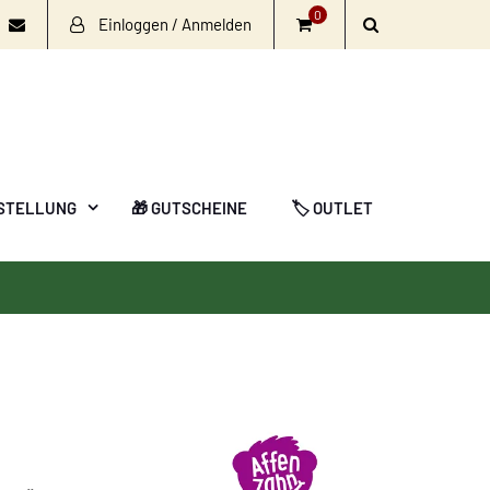
0
Einloggen / Anmelden
book
nstagram
Email
STELLUNG
🎁 GUTSCHEINE
🏷️ OUTLET