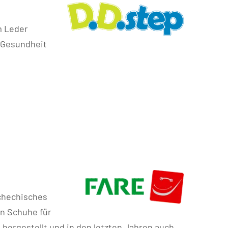
m Leder
e Gesundheit
schechisches
en Schuhe für
hergestellt und in den letzten Jahren auch