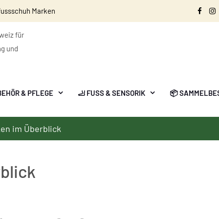
fussschuh Marken
Face
I
eiz für
ng und
BEHÖR & PFLEGE
🦶 FUSS & SENSORIK
📦 SAMMELBE
en im Überblick
blick