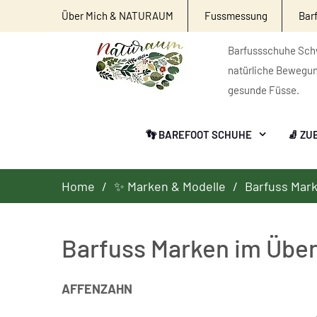
Über Mich & NATURAUM
Fussmessung
Bar
Barfussschuhe Schw
natürliche Bewegu
gesunde Füsse.
👣 BAREFOOT SCHUHE
🧦 ZU
Home
✨ Marken & Modelle
Barfuss Mark
Barfuss Marken im Über
AFFENZAHN