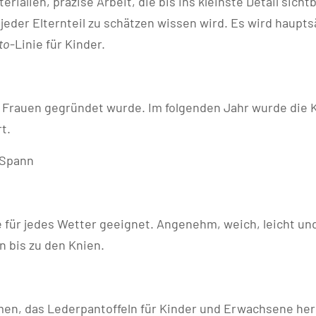
alien, präzise Arbeit, die bis ins kleinste Detail sicht
der Elternteil zu schätzen wissen wird. Es wird haupts
to
-Linie für Kinder.
 Frauen gegründet wurde. Im folgenden Jahr wurde die K
t.
 Spann
 für jedes Wetter geeignet. Angenehm, weich, leicht u
 bis zu den Knien.
en, das Lederpantoffeln für Kinder und Erwachsene herst