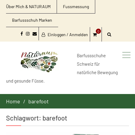
Über Mich & NATURAUM
Fussmessung
Barfussschuh Marken
0
Einloggen / Anmelden
Facebook
Instagram
Email
Barfussschuhe
Schweiz für
natürliche Bewegung
und gesunde Füsse.
Home
barefoot
Schlagwort:
barefoot