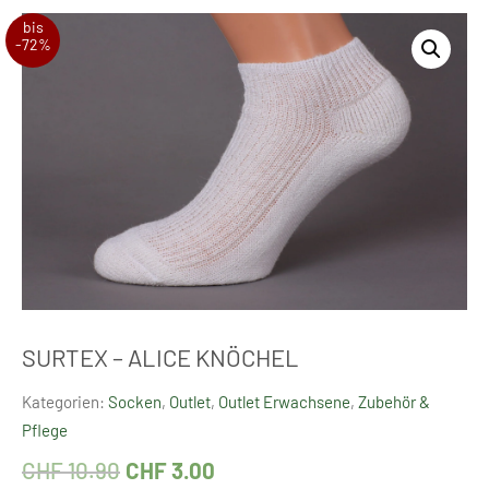
bis
-72%
SURTEX – ALICE KNÖCHEL
Kategorien:
Socken
,
Outlet
,
Outlet Erwachsene
,
Zubehör &
Pflege
CHF
10.90
CHF
3.00