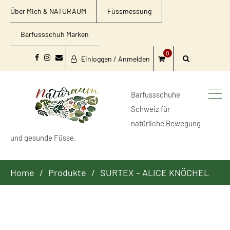
Über Mich & NATURAUM
Fussmessung
Barfussschuh Marken
0
Einloggen / Anmelden
Facebook
Instagram
Email
Barfussschuhe
Schweiz für
natürliche Bewegung
und gesunde Füsse.
Home
Produkte
SURTEX – ALICE KNÖCHEL