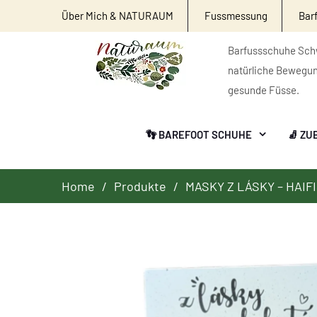
Über Mich & NATURAUM
Fussmessung
Bar
Barfussschuhe Schw
natürliche Bewegu
gesunde Füsse.
👣 BAREFOOT SCHUHE
🧦 ZU
Home
Produkte
MASKY Z LÁSKY – HAIF