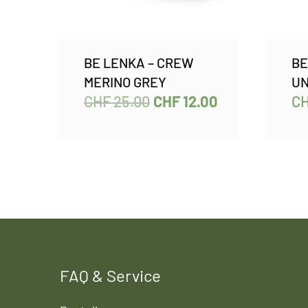
BE LENKA – CREW
BE
MERINO GREY
UN
CHF
25.00
CHF
12.00
C
FAQ & Service