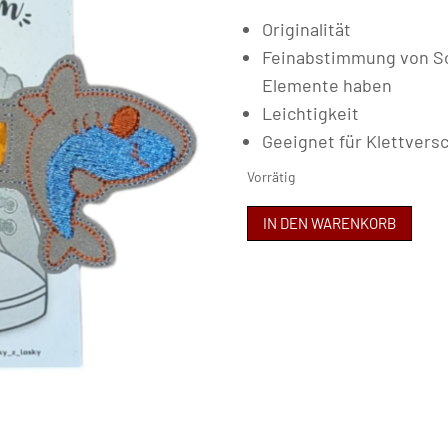
Originalität
Feinabstimmung von Sc
Elemente haben
Leichtigkeit
Geeignet für Klettvers
Vorrätig
MASKY
IN DEN WARENKORB
Z
LÁSKY
-
HAIFISH
Menge