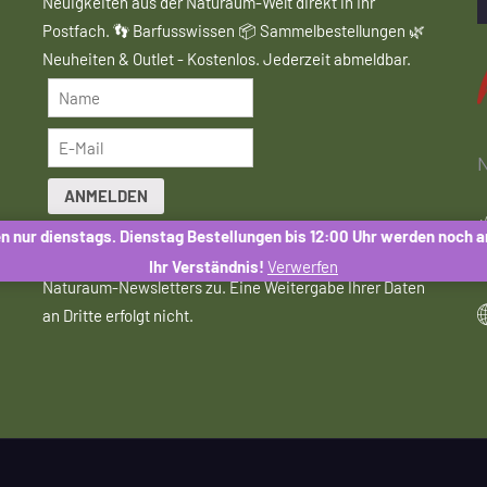
Neuigkeiten aus der Naturaum-Welt direkt in Ihr
Postfach. 👣 Barfusswissen 📦 Sammelbestellungen 🌿
Neuheiten & Outlet - Kostenlos. Jederzeit abmeldbar.
N
ANMELDEN
n nur dienstags. Dienstag Bestellungen bis 12:00 Uhr werden noch 
Mit der Anmeldung stimmen Sie dem Erhalt des
Ihr Verständnis!
Verwerfen
Naturaum-Newsletters zu. Eine Weitergabe Ihrer Daten
an Dritte erfolgt nicht.