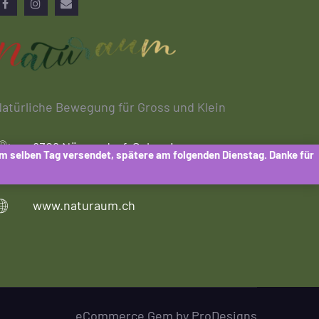
Facebook
Instagram
Email
atürliche Bewegung für Gross und Klein
8309 Nürensdorf, Schweiz
am selben Tag versendet, spätere am folgenden Dienstag. Danke für
shop@naturaum.ch
www.naturaum.ch
eCommerce Gem by
ProDesigns