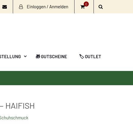
0
Einloggen / Anmelden
book
nstagram
Email
STELLUNG
🎁 GUTSCHEINE
🏷️ OUTLET
– HAIFISH
Schuhschmuck