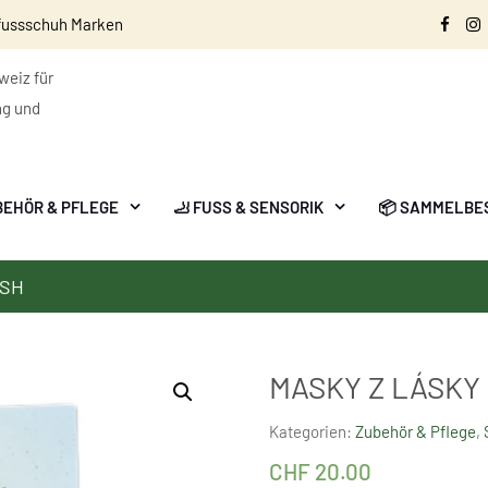
fussschuh Marken
Face
I
eiz für
ng und
BEHÖR & PFLEGE
🦶 FUSS & SENSORIK
📦 SAMMELBE
ISH
MASKY Z LÁSKY 
Kategorien:
Zubehör & Pflege
,
CHF
20.00