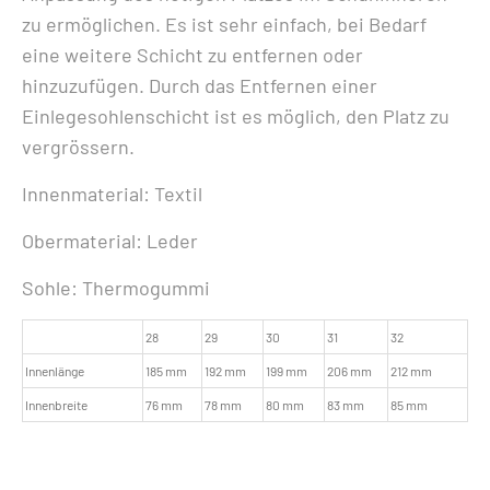
zu ermöglichen. Es ist sehr einfach, bei Bedarf
eine weitere Schicht zu entfernen oder
hinzuzufügen. Durch das Entfernen einer
Einlegesohlenschicht ist es möglich, den Platz zu
vergrössern.
Innenmaterial: Textil
Obermaterial: Leder
Sohle: Thermogummi
28
29
30
31
32
Innenlänge
185 mm
192 mm
199 mm
206 mm
212 mm
Innenbreite
76 mm
78 mm
80 mm
83 mm
85 mm