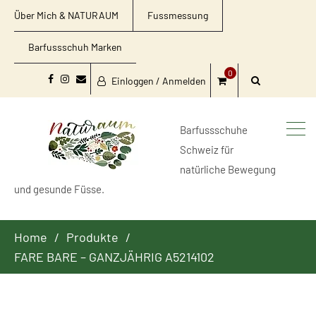
Über Mich & NATURAUM
Fussmessung
Barfussschuh Marken
0
Einloggen / Anmelden
Facebook
Instagram
Email
Barfussschuhe
Schweiz für
natürliche Bewegung
und gesunde Füsse.
Home
Produkte
FARE BARE – GANZJÄHRIG A5214102