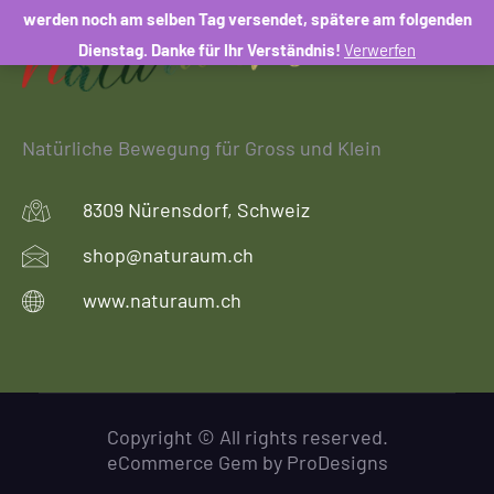
Facebook
Instagram
Email
werden noch am selben Tag versendet, spätere am folgenden
Dienstag. Danke für Ihr Verständnis!
Verwerfen
Natürliche Bewegung für Gross und Klein
8309 Nürensdorf, Schweiz
shop@naturaum.ch
www.naturaum.ch
Copyright © All rights reserved.
eCommerce Gem by
ProDesigns