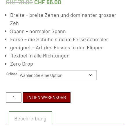
CHF
70.00
CHF
56.00
Breite – breite Zehen und dominanter grosser
Zeh
Spann – normaler Spann
Ferse – die Schuhe sind im Ferse schmaler
geeignet – Art des Fusses in den Flipper
flexibel in alle Richtungen
Zero Drop
Grösse
FARE
IN DEN WARENKORB
BARE
-
Beschreibung
GANZJÄHRIG
A5214102