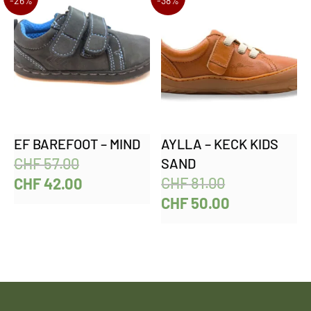
-26%
-38%
EF BAREFOOT – MIND
AYLLA – KECK KIDS
CHF
57.00
SAND
CHF
81.00
CHF
42.00
CHF
50.00