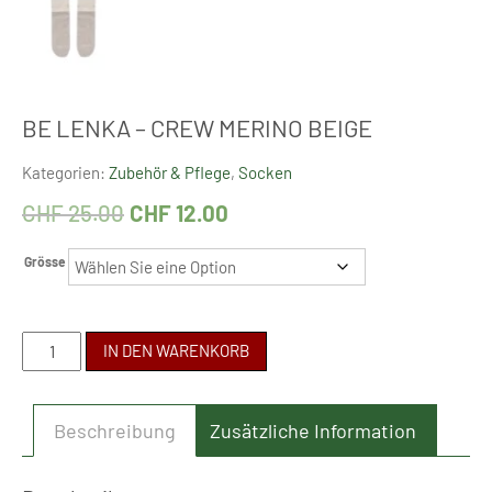
BE LENKA – CREW MERINO BEIGE
Kategorien:
Zubehör & Pflege
,
Socken
CHF
25.00
CHF
12.00
Grösse
BE
IN DEN WARENKORB
LENKA
-
Beschreibung
Zusätzliche Information
CREW
MERINO
BEIGE