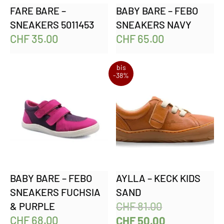
FARE BARE –
BABY BARE – FEBO
SNEAKERS 5011453
SNEAKERS NAVY
CHF
35.00
CHF
65.00
bis
-38%
BABY BARE – FEBO
AYLLA – KECK KIDS
SNEAKERS FUCHSIA
SAND
CHF
81.00
& PURPLE
CHF
68.00
CHF
50.00