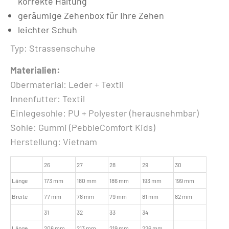
korrekte Haltung
geräumige Zehenbox für Ihre Zehen
leichter Schuh
Typ: Strassenschuhe
Materialien:
Obermaterial: Leder + Textil
Innenfutter: Textil
Einlegesohle: PU + Polyester (herausnehmbar)
Sohle: Gummi (PebbleComfort Kids)
Herstellung: Vietnam
26
27
28
29
30
Länge
173 mm
180 mm
186 mm
193 mm
199 mm
Breite
77 mm
78 mm
79 mm
81 mm
82 mm
31
32
33
34
Länge
206 mm
213 mm
219 mm
226 mm