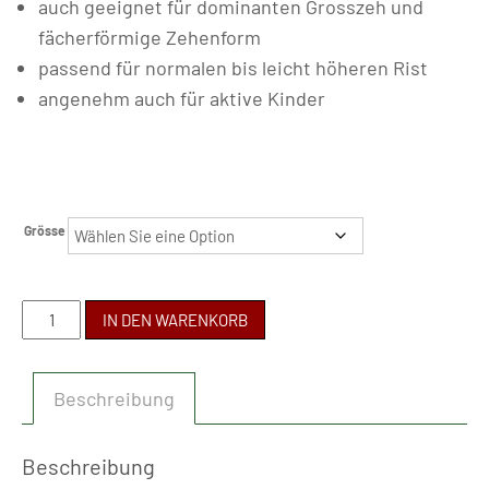
auch geeignet für dominanten Grosszeh und
fächerförmige Zehenform
passend für normalen bis leicht höheren Rist
angenehm auch für aktive Kinder
Grösse
BE
IN DEN WARENKORB
LENKA
-
Beschreibung
SCOOT
KIDS
WHITE
Beschreibung
&