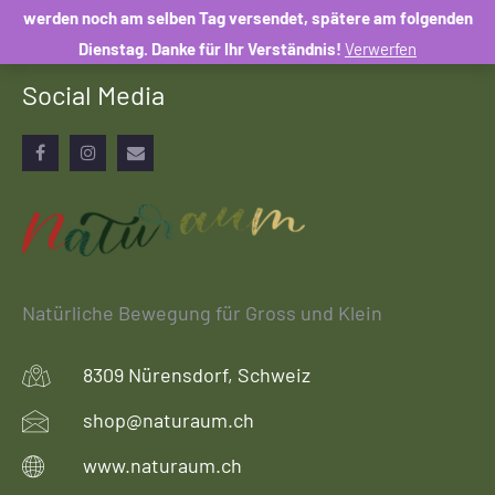
Newsletters zu. Eine Weitergabe Ihrer Daten an Dritte erfolgt
werden noch am selben Tag versendet, spätere am folgenden
nicht.
Dienstag. Danke für Ihr Verständnis!
Verwerfen
Social Media
Facebook
Instagram
Email
Natürliche Bewegung für Gross und Klein
8309 Nürensdorf, Schweiz
shop@naturaum.ch
www.naturaum.ch