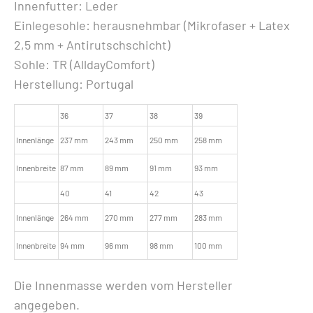
Innenfutter: Leder
Einlegesohle: herausnehmbar (Mikrofaser + Latex
2,5 mm + Antirutschschicht)
Sohle: TR (AlldayComfort)
Herstellung: Portugal
36
37
38
39
Innenlänge
237 mm
243 mm
250 mm
258 mm
Innenbreite
87 mm
89 mm
91 mm
93 mm
40
41
42
43
Innenlänge
264 mm
270 mm
277 mm
283 mm
Innenbreite
94 mm
96 mm
98 mm
100 mm
Die Innenmasse werden vom Hersteller
angegeben.