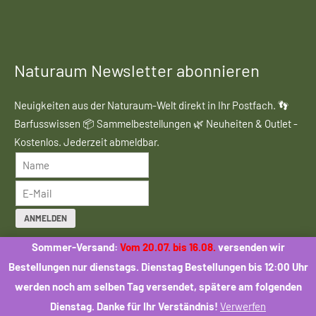
Naturaum Newsletter abonnieren
Neuigkeiten aus der Naturaum-Welt direkt in Ihr Postfach. 👣
Barfusswissen 📦 Sammelbestellungen 🌿 Neuheiten & Outlet -
Kostenlos. Jederzeit abmeldbar.
ANMELDEN
Sommer-Versand:
Vom 20.07. bis 16.08.
versenden wir
Mit der Anmeldung stimmen Sie dem Erhalt des Naturaum-
Bestellungen nur dienstags. Dienstag Bestellungen bis 12:00 Uhr
Newsletters zu. Eine Weitergabe Ihrer Daten an Dritte erfolgt
werden noch am selben Tag versendet, spätere am folgenden
nicht.
Dienstag. Danke für Ihr Verständnis!
Verwerfen