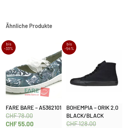
Ähnliche Produkte
bis
bis
-33%
-54%
FARE BARE – A5362101
BOHEMPIA – ORIK 2.0
CHF
78.00
BLACK/BLACK
CHF
128.00
CHF
55.00