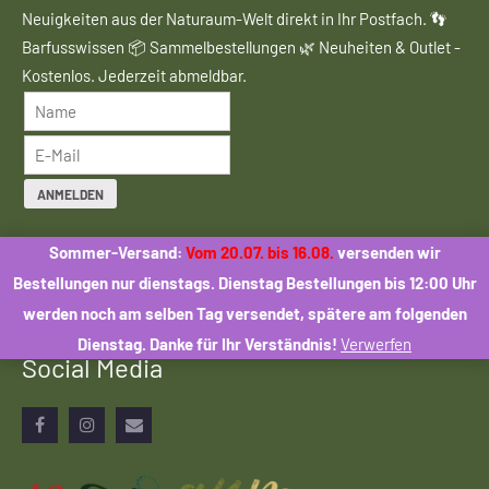
Neuigkeiten aus der Naturaum-Welt direkt in Ihr Postfach. 👣
Barfusswissen 📦 Sammelbestellungen 🌿 Neuheiten & Outlet -
Kostenlos. Jederzeit abmeldbar.
ANMELDEN
Mit der Anmeldung stimmen Sie dem Erhalt des Naturaum-
Sommer-Versand:
Vom 20.07. bis 16.08.
versenden wir
Newsletters zu. Eine Weitergabe Ihrer Daten an Dritte erfolgt
Bestellungen nur dienstags. Dienstag Bestellungen bis 12:00 Uhr
nicht.
werden noch am selben Tag versendet, spätere am folgenden
Dienstag. Danke für Ihr Verständnis!
Verwerfen
Social Media
Facebook
Instagram
Email