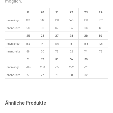
möglich.
19
20
21
22
23
24
Innenlänge
126
132
138
145
150
157
Innenbreite
58
60
62
64
66
68
25
26
27
28
29
30
Innenlänge
162
171
176
181
188
195
Innenbreite
68
70
72
72
74
75
31
32
33
34
35
Innenlänge
203
208
215
222
228
Innenbreite
77
77
78
80
82
Ähnliche Produkte