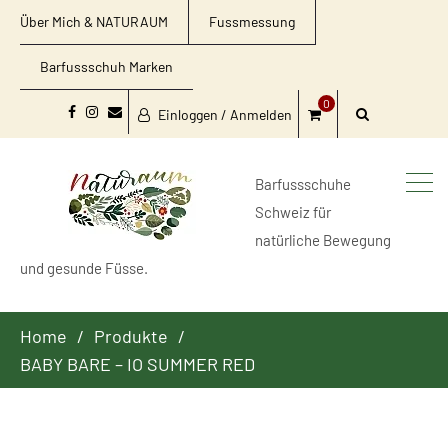
Über Mich & NATURAUM
Fussmessung
Barfussschuh Marken
0
Einloggen / Anmelden
Facebook
Instagram
Email
Barfussschuhe
Schweiz für
natürliche Bewegung
und gesunde Füsse.
Home
Produkte
BABY BARE – IO SUMMER RED