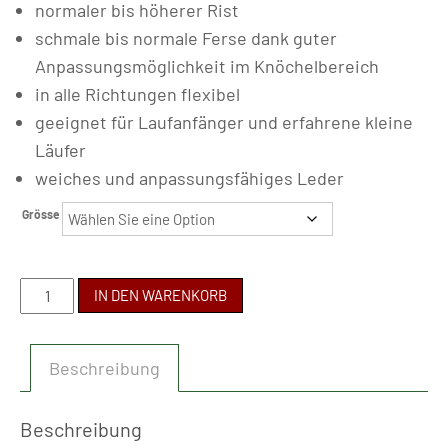
normaler bis höherer Rist
schmale bis normale Ferse dank guter
Anpassungsmöglichkeit im Knöchelbereich
in alle Richtungen flexibel
geeignet für Laufanfänger und erfahrene kleine
Läufer
weiches und anpassungsfähiges Leder
Grösse
BABY
IN DEN WARENKORB
BARE
-
Beschreibung
IO
SUMMER
RED
Beschreibung
Menge