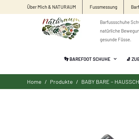
Über Mich & NATURAUM
Fussmessung
Bar
Barfussschuhe Schw
natürliche Bewegu
gesunde Füsse.
👣 BAREFOOT SCHUHE
🧦 ZU
Home
Produkte
BABY BARE – HAUSSC