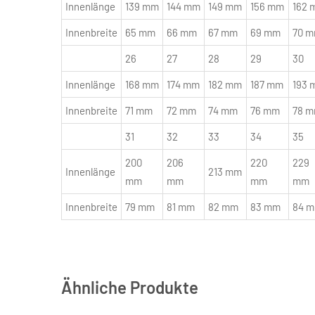
Innenlänge
139 mm
144 mm
149 mm
156 mm
162 
Innenbreite
65 mm
66 mm
67 mm
69 mm
70 
26
27
28
29
30
Innenlänge
168 mm
174 mm
182 mm
187 mm
193 
Innenbreite
71 mm
72 mm
74 mm
76 mm
78 
31
32
33
34
35
200
206
220
229
Innenlänge
213 mm
mm
mm
mm
mm
Innenbreite
79 mm
81 mm
82 mm
83 mm
84 
Ähnliche Produkte