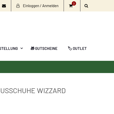
0
Einloggen / Anmelden
book
nstagram
Email
STELLUNG
🎁 GUTSCHEINE
🏷️ OUTLET
AUSSCHUHE WIZZARD