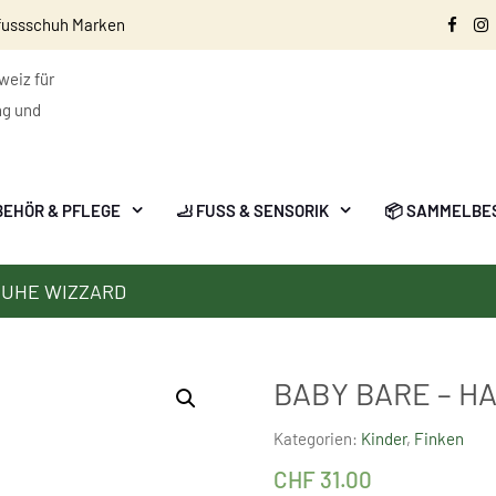
fussschuh Marken
Face
I
eiz für
ng und
BEHÖR & PFLEGE
🦶 FUSS & SENSORIK
📦 SAMMELBE
HUHE WIZZARD
BABY BARE – H
Kategorien:
Kinder
,
Finken
CHF
31.00