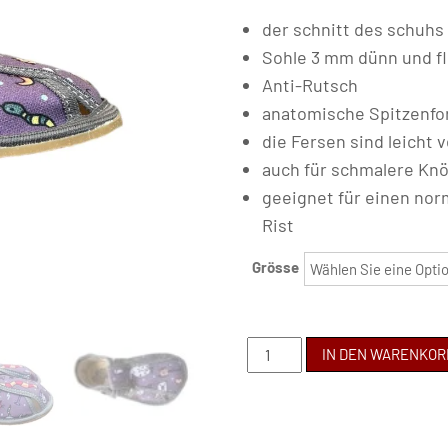
der schnitt des schuhs i
Sohle 3 mm dünn und fl
Anti-Rutsch
anatomische Spitzenfo
die Fersen sind leicht 
auch für schmalere Kn
geeignet für einen no
Rist
Grösse
BABY
IN DEN WARENKOR
BARE
-
HAUSSCHUHE