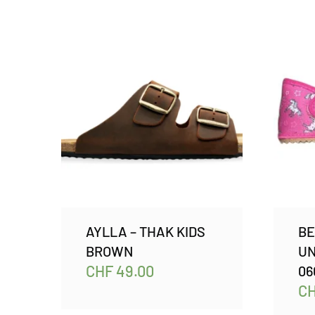
AYLLA – THAK KIDS
BE
BROWN
UN
CHF
49.00
06
C