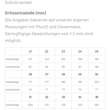
Schnürsenkel
Grössentabelle (mm)
Die Angaben basieren auf unseren eigenen
Messungen mit Plus12 und Clevermess.
Geringfügige Abweichungen von 1-2 mm sind
möglich.
21
22
23
24
25
Innenlänge
137
143
150
158
165
Innenbreite
63
64
65
67
69
26
27
28
29
30
Innenlänge
171
177
185
193
200
Innenbreite
70
71
73
75
77
31
32
33
34
35
Innenlänge
206
212
219
223
230