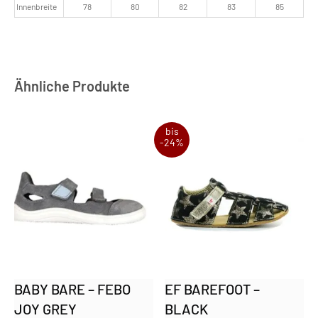
Innenbreite
78
80
82
83
85
Ähnliche Produkte
bis
-24%
BABY BARE – FEBO
EF BAREFOOT –
JOY GREY
BLACK