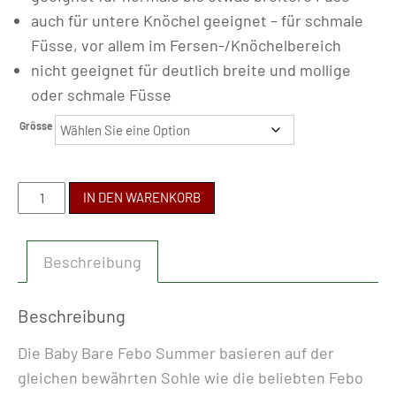
auch für untere Knöchel geeignet – für schmale
Füsse, vor allem im Fersen-/Knöchelbereich
nicht geeignet für deutlich breite und mollige
oder schmale Füsse
Grösse
BABY
IN DEN WARENKORB
BARE
-
Beschreibung
FEBO
SUMMER
NAVY
Beschreibung
Menge
Die Baby Bare Febo Summer basieren auf der
gleichen bewährten Sohle wie die beliebten Febo