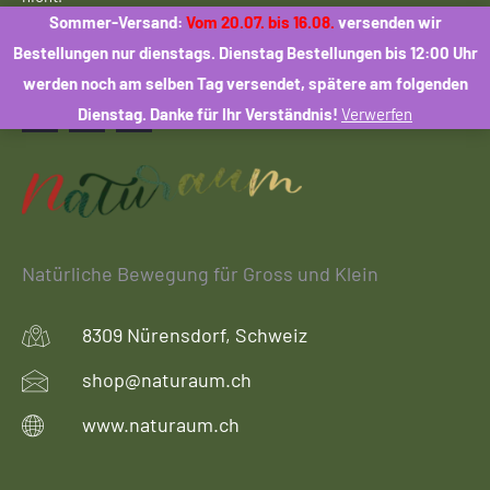
Sommer-Versand:
Vom 20.07. bis 16.08.
versenden wir
Social Media
Bestellungen nur dienstags. Dienstag Bestellungen bis 12:00 Uhr
werden noch am selben Tag versendet, spätere am folgenden
Dienstag. Danke für Ihr Verständnis!
Verwerfen
Facebook
Instagram
Email
Natürliche Bewegung für Gross und Klein
8309 Nürensdorf, Schweiz
shop@naturaum.ch
www.naturaum.ch