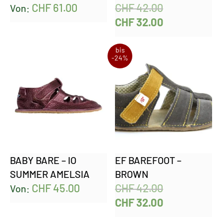
CHF
61.00
CHF
42.00
Von:
CHF
32.00
bis
-24%
BABY BARE – IO
EF BAREFOOT –
SUMMER AMELSIA
BROWN
CHF
45.00
CHF
42.00
Von:
CHF
32.00