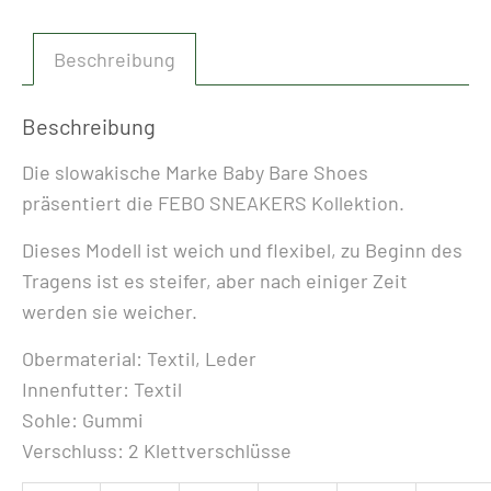
BARE
-
Beschreibung
FEBO
SNEAKERS
FUCHSIA
Beschreibung
&
Die slowakische Marke Baby Bare Shoes
PURPLE
präsentiert die FEBO SNEAKERS Kollektion.
Menge
Dieses Modell ist weich und flexibel, zu Beginn des
Tragens ist es steifer, aber nach einiger Zeit
werden sie weicher.
Obermaterial: Textil, Leder
Innenfutter: Textil
Sohle: Gummi
Verschluss: 2 Klettverschlüsse