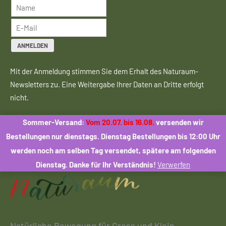
ANMELDEN
Mit der Anmeldung stimmen Sie dem Erhalt des Naturaum-
Newsletters zu. Eine Weitergabe Ihrer Daten an Dritte erfolgt
nicht.
Sommer-Versand:
Vom 20.07. bis 16.08.
versenden wir
Social Media
Bestellungen nur dienstags. Dienstag Bestellungen bis 12:00 Uhr
werden noch am selben Tag versendet, spätere am folgenden
Dienstag. Danke für Ihr Verständnis!
Verwerfen
Facebook
Instagram
Email
Natürliche Bewegung für Gross und Klein