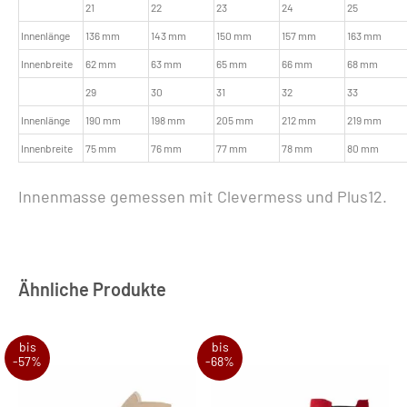
21
22
23
24
25
Innenlänge
136 mm
143 mm
150 mm
157 mm
163 mm
Innenbreite
62 mm
63 mm
65 mm
66 mm
68 mm
29
30
31
32
33
Innenlänge
190 mm
198 mm
205 mm
212 mm
219 mm
Innenbreite
75 mm
76 mm
77 mm
78 mm
80 mm
Innenmasse gemessen mit Clevermess und Plus12.
Ähnliche Produkte
bis
bis
-57%
-68%