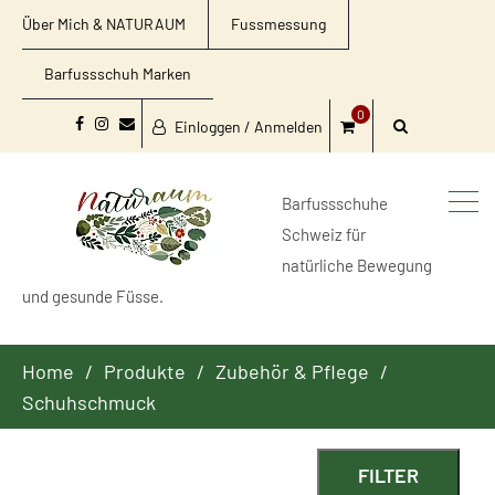
Über Mich & NATURAUM
Fussmessung
Barfussschuh Marken
0
Einloggen / Anmelden
Facebook
Instagram
Email
Barfussschuhe
Schweiz für
natürliche Bewegung
und gesunde Füsse.
Home
Produkte
Zubehör & Pflege
Schuhschmuck
FILTER