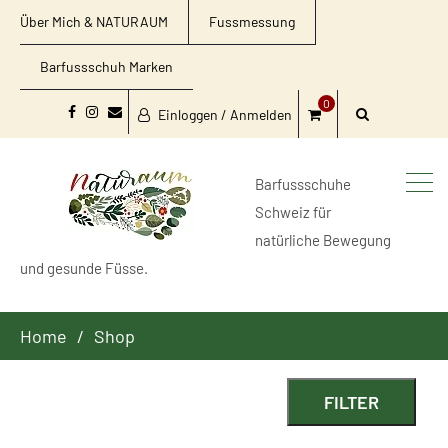
Über Mich & NATURAUM
Fussmessung
Barfussschuh Marken
0
Einloggen / Anmelden
Facebook
Instagram
Email
Barfussschuhe
Schweiz für
natürliche Bewegung
und gesunde Füsse.
Home
Shop
FILTER